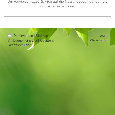
Wir verweisen ausdrücklich auf die Nutzungsbedingungen die
dort einzusehen sind.
Login
Druckversion
|
Sitemap
Webansicht
© Hegegemeinschaft Oberzent-
Beerfelder Land